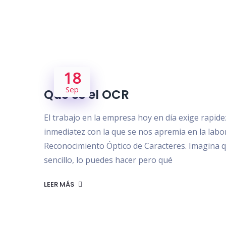
18
Sep
Qué es el OCR
El trabajo en la empresa hoy en día exige rapid
inmediatez con la que se nos apremia en la labor 
Reconocimiento Óptico de Caracteres. Imagina qu
sencillo, lo puedes hacer pero qué
LEER MÁS