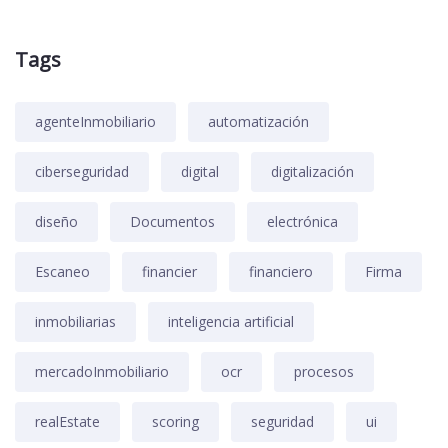
Tags
agenteInmobiliario
automatización
ciberseguridad
digital
digitalización
diseño
Documentos
electrónica
Escaneo
financier
financiero
Firma
inmobiliarias
inteligencia artificial
mercadoInmobiliario
ocr
procesos
realEstate
scoring
seguridad
ui